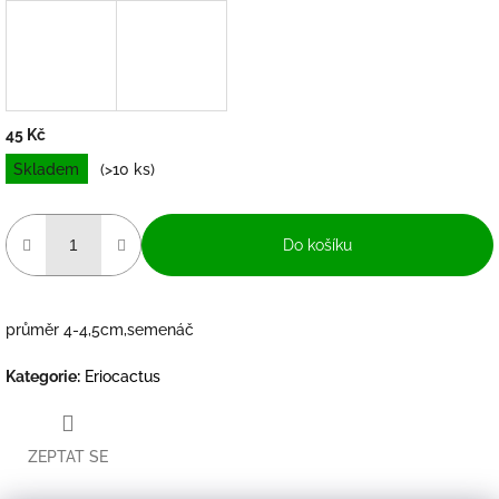
45 Kč
Měrná
Skladem
(>10 ks)
cena:
Do košíku
průměr 4-4,5cm,semenáč
Kategorie
:
Eriocactus
ZEPTAT SE