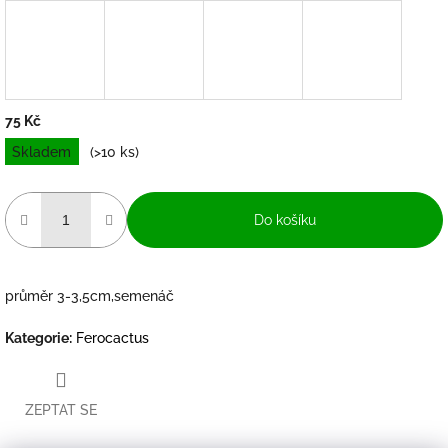
75 Kč
Měrná
Skladem
(>10 ks)
cena:
Do košíku
průměr 3-3,5cm,semenáč
Kategorie
:
Ferocactus
ZEPTAT SE