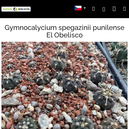
Přejít
Nák
Hledat
Přihlášení
na
obsah
koší
Gymnocalycium spegazinii punilense
El Obelisco