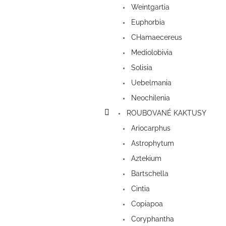
Weintgartia
Euphorbia
CHamaecereus
Mediolobivia
Solisia
Uebelmania
Neochilenia
ROUBOVANÉ KAKTUSY
Ariocarphus
Astrophytum
Aztekium
Bartschella
Cintia
Copiapoa
Coryphantha