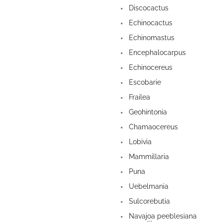
Discocactus
Echinocactus
Echinomastus
Encephalocarpus
Echinocereus
Escobarie
Frailea
Geohintonia
Chamaocereus
Lobivia
Mammillaria
Puna
Uebelmania
Sulcorebutia
Navajoa peeblesiana