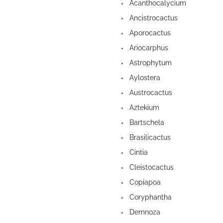
a
Acanthocalycium
n
Ancistrocactus
e
Aporocactus
l
Ariocarphus
Astrophytum
Aylostera
Austrocactus
Aztekium
Bartschela
Brasilicactus
Cintia
Cleistocactus
Copiapoa
Coryphantha
Demnoza