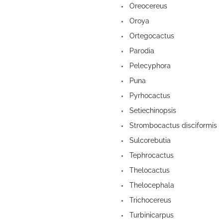
Oreocereus
Oroya
Ortegocactus
Parodia
Pelecyphora
Puna
Pyrhocactus
Setiechinopsis
Strombocactus disciformis
Sulcorebutia
Tephrocactus
Thelocactus
Thelocephala
Trichocereus
Turbinicarpus