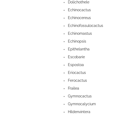
Dolichothele
Echinocactus
Echinocereus
Echinofossulocactus
Echinomastus
Echinopsis
Epithelantha
Escobarie
Espostoa
Eriocactus
Ferocactus
Frailea
Gymnocactus
Gymnocalycium
Hildenvintera