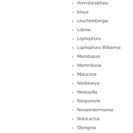
Homolocephala
Islaya
Leuchtenbergia
Lobivia
Lophophora
Lophophora Williamsii
Mamillopsis
Mammillaria
Matucana
Neobeseya
Neoloydia
Neoporterie
Neowerdermannia
Notocactus
Obreginia