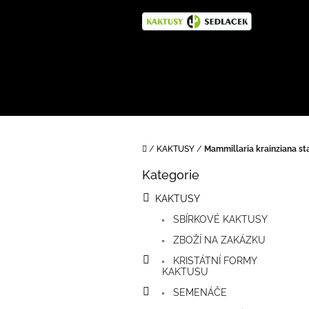
Přejít
na
obsah
Domů
/
KAKTUSY
/
Mammillaria krainziana st
P
Kategorie
o
Přeskočit
kategorie
s
KAKTUSY
t
SBÍRKOVÉ KAKTUSY
r
a
ZBOŽÍ NA ZAKÁZKU
n
KRISTÁTNÍ FORMY
n
KAKTUSU
í
SEMENÁČE
p