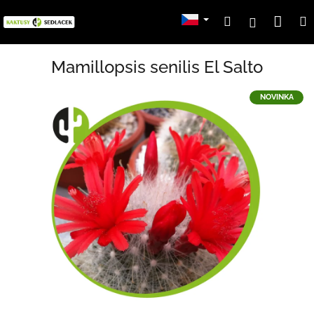
Přejít
Nák
Hledat
Přihlášení
na
obsah
koší
Mamillopsis senilis El Salto
NOVINKA