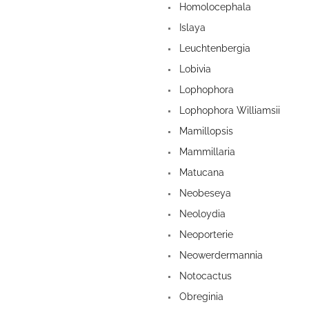
Homolocephala
Islaya
Leuchtenbergia
Lobivia
Lophophora
Lophophora Williamsii
Mamillopsis
Mammillaria
Matucana
Neobeseya
Neoloydia
Neoporterie
Neowerdermannia
Notocactus
Obreginia