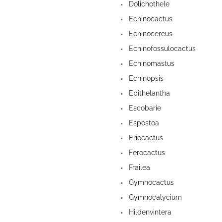
Dolichothele
Echinocactus
Echinocereus
Echinofossulocactus
Echinomastus
Echinopsis
Epithelantha
Escobarie
Espostoa
Eriocactus
Ferocactus
Frailea
Gymnocactus
Gymnocalycium
Hildenvintera