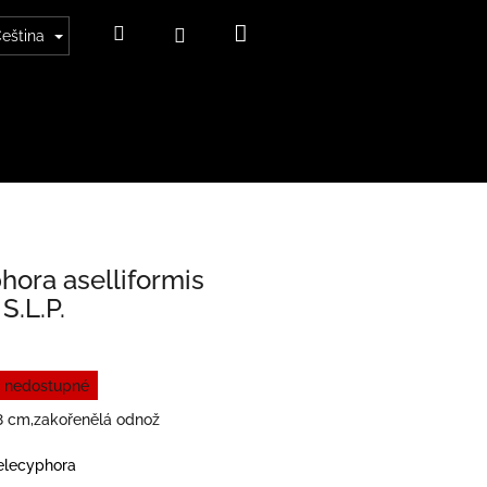
Nákupní
Hledat
Přihlášení
eština
košík
hora aselliformis
S.L.P.
 nedostupné
,8 cm,zakořenělá odnož
elecyphora