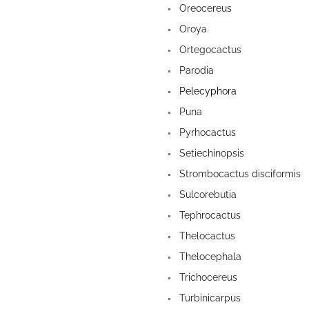
Oreocereus
Oroya
Ortegocactus
Parodia
Pelecyphora
Puna
Pyrhocactus
Setiechinopsis
Strombocactus disciformis
Sulcorebutia
Tephrocactus
Thelocactus
Thelocephala
Trichocereus
Turbinicarpus