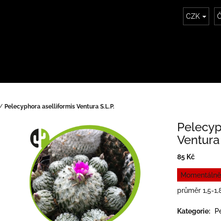
CZK
Č
/
Pelecyphora aselliformis Ventura S.L.P.
Pelecyp
Ventura 
85 Kč
Měrná
Momentálně
cena:
průměr 1,5-1
Kategorie
:
P