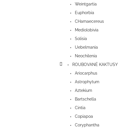
Weintgartia
Euphorbia
CHamaecereus
Mediolobivia
Solisia
Uebelmania
Neochilenia
ROUBOVANÉ KAKTUSY
Ariocarphus
Astrophytum
Aztekium
Bartschella
Cintia
Copiapoa
Coryphantha