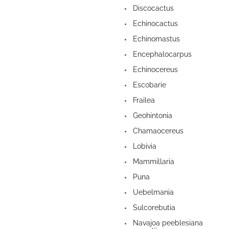
Discocactus
Echinocactus
Echinomastus
Encephalocarpus
Echinocereus
Escobarie
Frailea
Geohintonia
Chamaocereus
Lobivia
Mammillaria
Puna
Uebelmania
Sulcorebutia
Navajoa peeblesiana