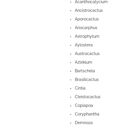
a
Acanthocalycium
n
Ancistrocactus
e
Aporocactus
l
Ariocarphus
Astrophytum
Aylostera
Austrocactus
Aztekium
Bartschela
Brasilicactus
Cintia
Cleistocactus
Copiapoa
Coryphantha
Demnoza