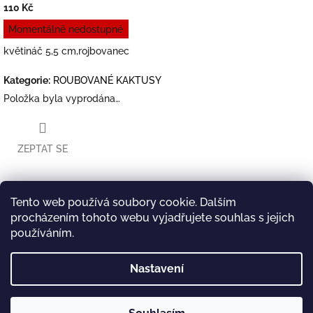
110 Kč
Měrná
Momentálně nedostupné
cena:
květináč 5,5 cm,rojbovanec
Kategorie
:
ROUBOVANÉ KAKTUSY
Položka byla vyprodána…
ZEPTAT SE
Tento web používá soubory cookie. Dalším
Twitter
Facebook
procházením tohoto webu vyjadřujete souhlas s jejich
Popis
Diskuze
používáním.
Popis produktu není dostupný
Nastavení
Z
Copyright 2026
KAKTUSY-SEDLACEK
. Všechna práva
Vytvořil Shoptet