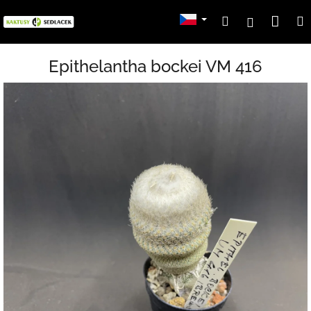
Přejít
Nák
Hledat
Přihlášení
na
obsah
koší
Epithelantha bockei VM 416