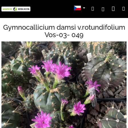
Přejít
Nák
Hledat
Přihlášení
na
obsah
koší
Gymnocallicium damsi v.rotundifolium
Vos-03- 049