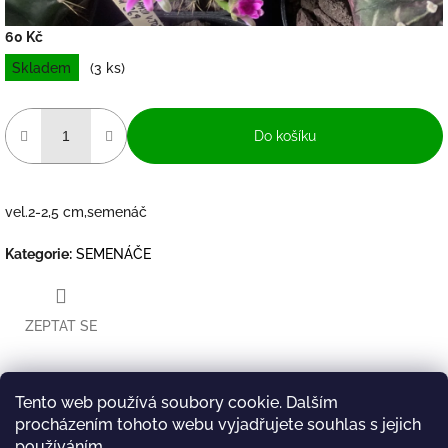
60 Kč
Měrná
Skladem
(3 ks)
cena:
Do košíku
vel.2-2,5 cm,semenáč
Kategorie
:
SEMENÁČE
ZEPTAT SE
Tento web používá soubory cookie. Dalším
Twitter
Facebook
procházením tohoto webu vyjadřujete souhlas s jejich
Popis
Diskuze
používáním.