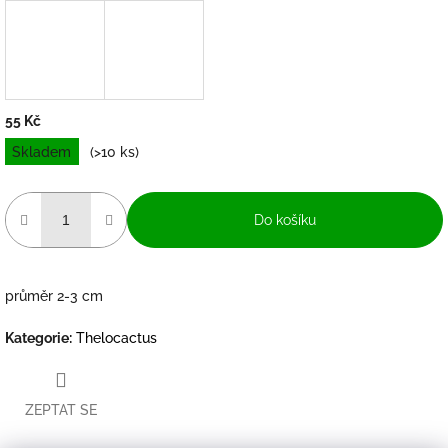
55 Kč
Měrná
Skladem
(>10 ks)
cena:
Do košíku
průměr 2-3 cm
Kategorie
:
Thelocactus
ZEPTAT SE