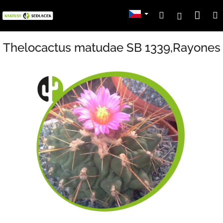
Přejít
Nák
Hledat
Přihlášení
na
obsah
koší
Thelocactus matudae SB 1339,Rayones