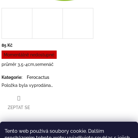
85 Kč
Měrná
Momentálně nedostupné
cena:
průměr 3,5-4cm,semenáč
Kategorie
:
Ferocactus
Položka byla vyprodána…
ZEPTAT SE
Tento web používá soubory cookie. Dalším
Twitter
Facebook
procházením tohoto webu vyjadřujete souhlas s jejich