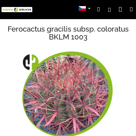
Přejít
Nák
Hledat
Přihlášení
na
obsah
koší
Ferocactus gracilis subsp. coloratus
BKLM 1003