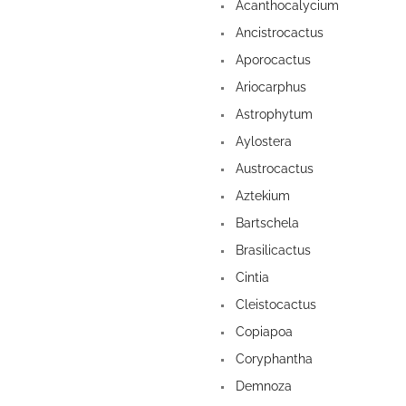
a
Acanthocalycium
n
Ancistrocactus
e
Aporocactus
l
Ariocarphus
Astrophytum
Aylostera
Austrocactus
Aztekium
Bartschela
Brasilicactus
Cintia
Cleistocactus
Copiapoa
Coryphantha
Demnoza