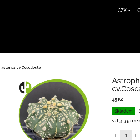
CZK
Č
asterias cv.Coscabuto
Astroph
cv.Cosc
45 Kč
Měrná
Skladem
cena:
vel.3-3,5cm,