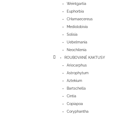
Weintgartia
Euphorbia
CHamaecereus
Mediolobivia
Solisia
Uebelmania
Neochilenia
ROUBOVANÉ KAKTUSY
Ariocarphus
Astrophytum
Aztekium
Bartschella
Cintia
Copiapoa
Coryphantha