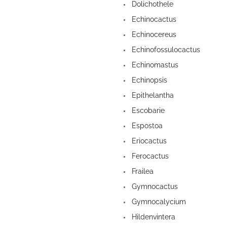
Dolichothele
Echinocactus
Echinocereus
Echinofossulocactus
Echinomastus
Echinopsis
Epithelantha
Escobarie
Espostoa
Eriocactus
Ferocactus
Frailea
Gymnocactus
Gymnocalycium
Hildenvintera