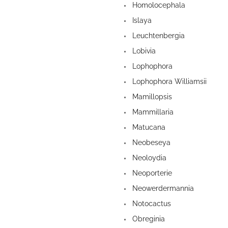
Homolocephala
Islaya
Leuchtenbergia
Lobivia
Lophophora
Lophophora Williamsii
Mamillopsis
Mammillaria
Matucana
Neobeseya
Neoloydia
Neoporterie
Neowerdermannia
Notocactus
Obreginia