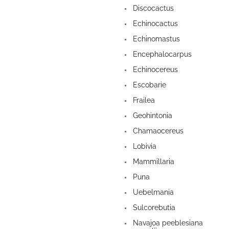
Discocactus
Echinocactus
Echinomastus
Encephalocarpus
Echinocereus
Escobarie
Frailea
Geohintonia
Chamaocereus
Lobivia
Mammillaria
Puna
Uebelmania
Sulcorebutia
Navajoa peeblesiana