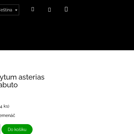
Nákupní
Hledat
Přihlášení
eština
košík
ytum asterias
abuto
(4 ks)
semenáč
Do košíku