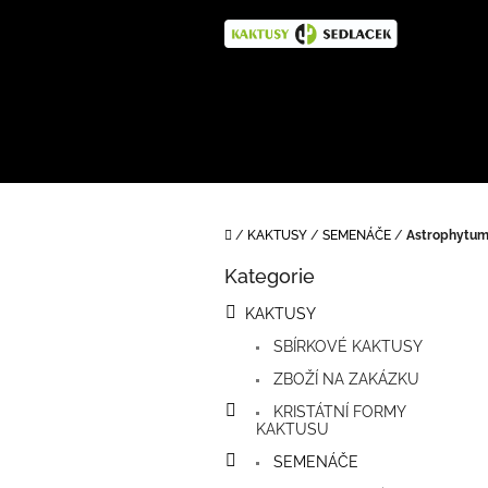
Přejít
na
obsah
Domů
/
KAKTUSY
/
SEMENÁČE
/
Astrophytum 
P
Kategorie
o
Přeskočit
kategorie
s
KAKTUSY
t
SBÍRKOVÉ KAKTUSY
r
a
ZBOŽÍ NA ZAKÁZKU
n
KRISTÁTNÍ FORMY
n
KAKTUSU
í
SEMENÁČE
p