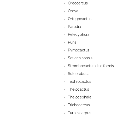
Oreocereus
Oroya
Ortegocactus
Parodia
Pelecyphora
Puna
Pyrhocactus
Setiechinopsis
Strombocactus disciformis
Sulcorebutia
Tephrocactus
Thelocactus
Thelocephala
Trichocereus
Turbinicarpus