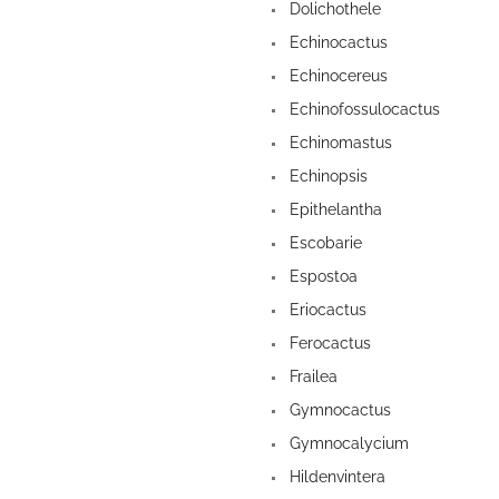
Dolichothele
Echinocactus
Echinocereus
Echinofossulocactus
Echinomastus
Echinopsis
Epithelantha
Escobarie
Espostoa
Eriocactus
Ferocactus
Frailea
Gymnocactus
Gymnocalycium
Hildenvintera