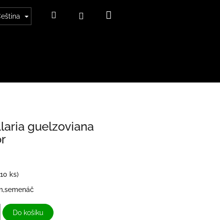
Nákupní
Hledat
Přihlášení
eština
košík
aria guelzoviana
or
(10 ks)
m,semenáč
Do košíku