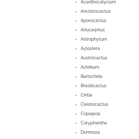
a
Acanthocalycium
n
Ancistrocactus
e
Aporocactus
l
Ariocarphus
Astrophytum
Aylostera
Austrocactus
Aztekium
Bartschela
Brasilicactus
Cintia
Cleistocactus
Copiapoa
Coryphantha
Demnoza