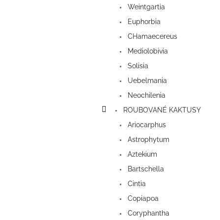
Weintgartia
Euphorbia
CHamaecereus
Mediolobivia
Solisia
Uebelmania
Neochilenia
ROUBOVANÉ KAKTUSY
Ariocarphus
Astrophytum
Aztekium
Bartschella
Cintia
Copiapoa
Coryphantha