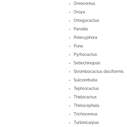
Oreocereus
Oroya
Ortegocactus
Parodia
Pelecyphora
Puna
Pyrhocactus
Setiechinopsis
Strombocactus disciformis
Sulcorebutia
Tephrocactus
Thelocactus
Thelocephala
Trichocereus
Turbinicarpus