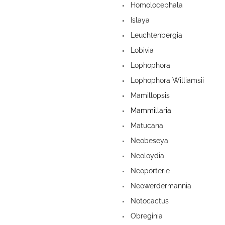
Homolocephala
Islaya
Leuchtenbergia
Lobivia
Lophophora
Lophophora Williamsii
Mamillopsis
Mammillaria
Matucana
Neobeseya
Neoloydia
Neoporterie
Neowerdermannia
Notocactus
Obreginia