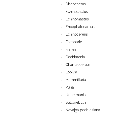
Discocactus
Echinocactus
Echinomastus
Encephalocarpus
Echinocereus
Escobarie
Frailea
Geohintonia
Chamaocereus
Lobivia
Mammillaria
Puna
Uebelmania
Sulcorebutia
Navajoa peeblesiana