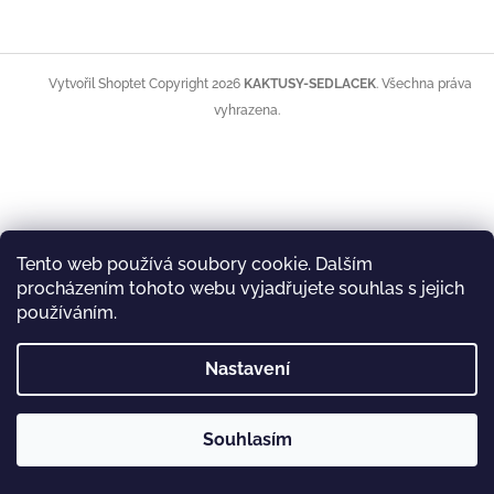
Z
á
Copyright 2026
KAKTUSY-SEDLACEK
. Všechna práva
Vytvořil Shoptet
p
vyhrazena.
a
t
í
Tento web používá soubory cookie. Dalším
procházením tohoto webu vyjadřujete souhlas s jejich
používáním.
Nastavení
Souhlasím