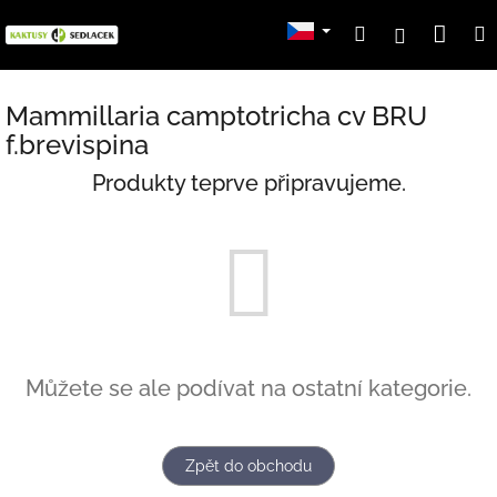
Přejít
Nák
Hledat
Přihlášení
na
obsah
koší
Mammillaria camptotricha cv BRU
f.brevispina
Produkty teprve připravujeme.
Můžete se ale podívat na ostatní kategorie.
Zpět do obchodu