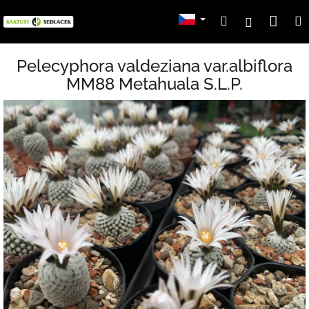
Přejít
Nák
Hledat
Přihlášení
na
obsah
koší
Pelecyphora valdeziana var.albiflora
MM88 Metahuala S.L.P.