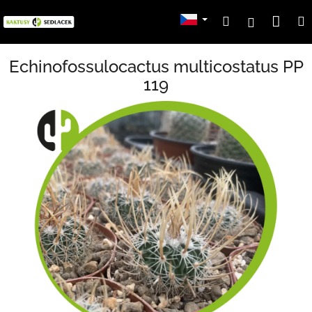
Přejít
Nák
Hledat
Přihlášení
na
obsah
koší
Echinofossulocactus multicostatus PP
119