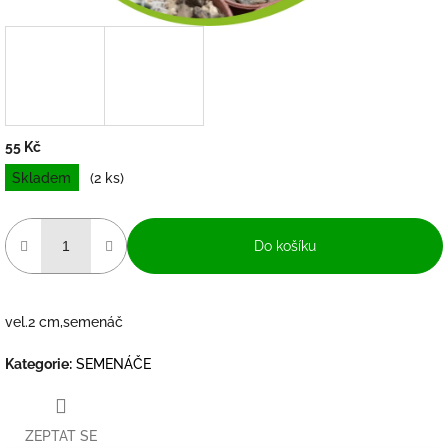
55 Kč
Měrná
Skladem
(2 ks)
cena:
Do košíku
vel.2 cm,semenáč
Kategorie
:
SEMENÁČE
ZEPTAT SE