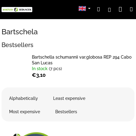
Skip
Sho
Search
Login
to
content
cart
Bartschela
Bestsellers
Bartschella schumannii var.globosa REP 294 Cabo
San Lucas
In stock
(7 pcs)
€3,10
P
r
Alphabetically
Least expensive
o
d
Most expensive
Bestsellers
u
c
L
t