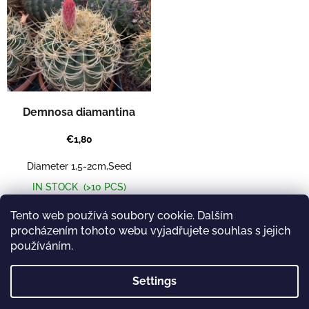
i
s
s
o
t
r
o
t
f
i
p
n
r
g
o
Demnosa diamantina
d
u
€1,80
c
t
Diameter 1,5-2cm,Seed
s
IN STOCK
(>10 PCS)
Add to cart
Tento web používá soubory cookie. Dalším
procházením tohoto webu vyjadřujete souhlas s jejich
používáním.
1
items total
L
Settings
i
s
t