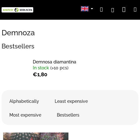
Skip
Sho
Search
Login
to
content
cart
Demnoza
Bestsellers
Demnosa diamantina
In stock
(>10 pcs)
€1,80
P
r
Alphabetically
Least expensive
o
d
Most expensive
Bestsellers
u
c
L
t