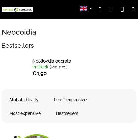
Skip
Sho
Search
Login
to
content
cart
Neocoidia
Bestsellers
Neolloydia odorata
In stock
(>10 pcs)
€1,90
P
r
Alphabetically
Least expensive
o
d
Most expensive
Bestsellers
u
c
L
t