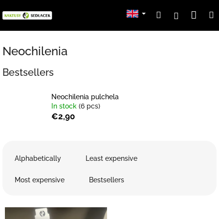
Skip
Sho
Search
Login
to
content
cart
Neochilenia
Bestsellers
Neochilenia pulchela
In stock
(6 pcs)
€2,90
P
r
Alphabetically
Least expensive
o
d
Most expensive
Bestsellers
u
c
L
t