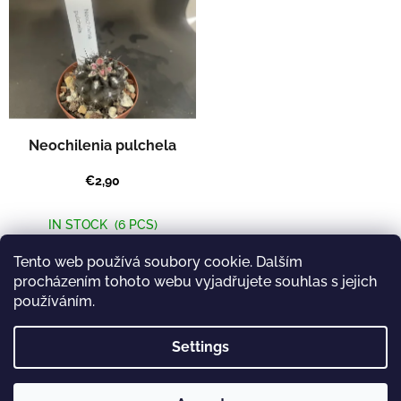
i
s
s
o
t
r
o
t
f
i
p
n
r
g
o
Neochilenia pulchela
d
u
€2,90
c
t
IN STOCK
(6 PCS)
s
Add to cart
Tento web používá soubory cookie. Dalším
procházením tohoto webu vyjadřujete souhlas s jejich
používáním.
1
items total
L
Settings
i
s
t
F
i