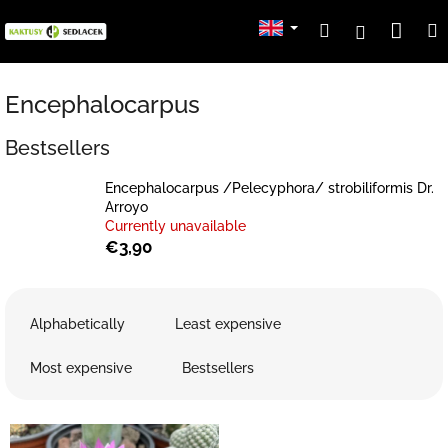
Skip
Sho
Search
Login
to
content
cart
Encephalocarpus
Bestsellers
Encephalocarpus /Pelecyphora/ strobiliformis Dr.
Arroyo
Currently unavailable
€3,90
P
r
Alphabetically
Least expensive
o
d
Most expensive
Bestsellers
u
c
L
t