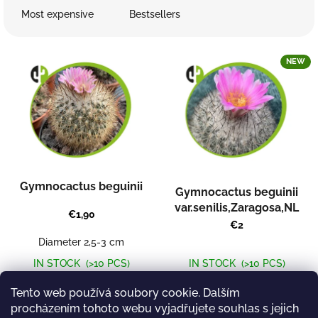
d
Most expensive
Bestsellers
u
c
L
t
NEW
i
s
s
o
t
r
o
t
f
i
p
n
r
g
o
Gymnocactus beguinii
Gymnocactus beguinii
d
var.senilis,Zaragosa,NL
u
€1,90
€2
c
t
Diameter 2,5-3 cm
s
IN STOCK
(>10 PCS)
IN STOCK
(>10 PCS)
Add to cart
Add to cart
Tento web používá soubory cookie. Dalším
procházením tohoto webu vyjadřujete souhlas s jejich