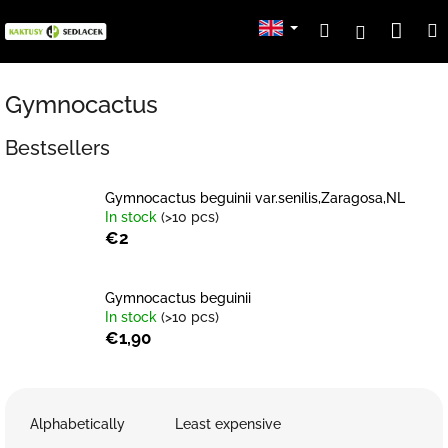
Skip
Sho
Search
Login
to
content
cart
Gymnocactus
Bestsellers
Gymnocactus beguinii var.senilis,Zaragosa,NL
In stock
(>10 pcs)
€2
Gymnocactus beguinii
In stock
(>10 pcs)
€1,90
P
r
Alphabetically
Least expensive
o