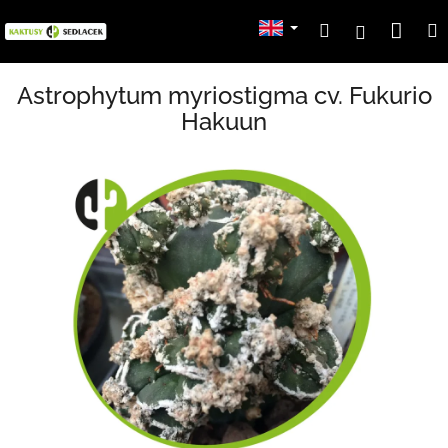
Skip
Sho
Search
Login
to
content
cart
Astrophytum myriostigma cv. Fukurio
Hakuun