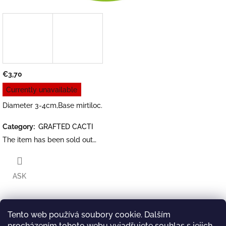
€3,70
Measure
Currently unavailable
price:
Diameter 3-4cm,Base mirtiloc.
Category
:
GRAFTED CACTI
The item has been sold out…
ASK
Tento web používá soubory cookie. Dalším
Twitter
Facebook
procházením tohoto webu vyjadřujete souhlas s jejich